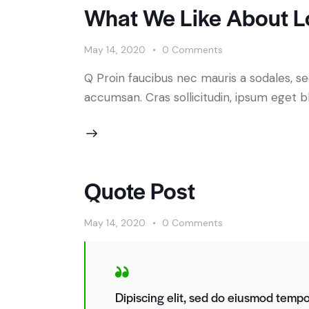
What We Like About L
May 14, 2020
0
Comments
Q Proin faucibus nec mauris a sodales, s
accumsan. Cras sollicitudin, ipsum eget bl
Quote Post
May 14, 2020
0
Comments
Dipiscing elit, sed do eiusmod tempor