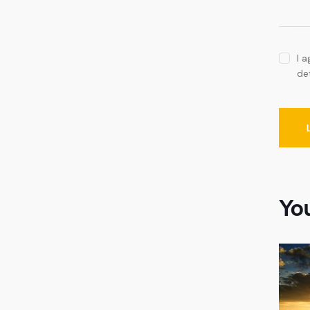
I 
de
Yo