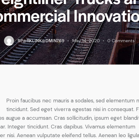
mmercial Innovati
SP@RKLINK@DMIN769
May 14, 2020
0
Comments
Proin faucibus nec mauris a sodales, sed elementum 
tincidunt. Sed eget viverra egestas nisi in consequat. 
es augue a accumsan. Cras sollicitudin, ipsum eget blandi
nar. Integer tincidunt. Cras dapibus. Vivamus elementum
r nisi. Aenean vulputate eleifend tellus. Aenean leo ligula