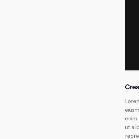
Crea
Lorem
eiusm
enim 
ut al
repre