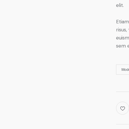
elit.
Etiam
risus
euism
sem e
Mod