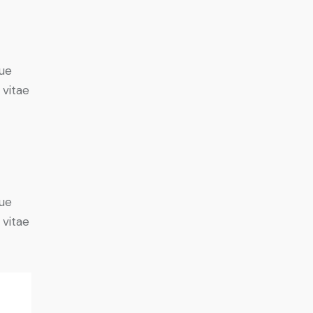
ue
 vitae
ue
 vitae