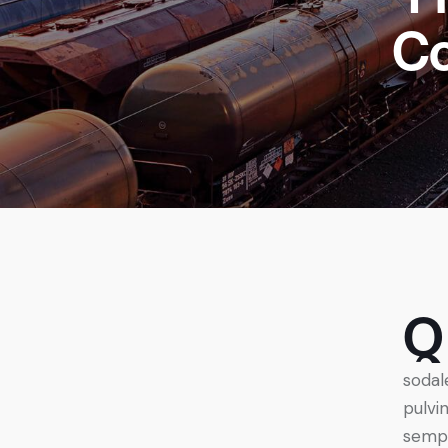
Co
Q
sodal
pulvi
sempe