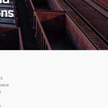
ons
mi
Fusce
t
,