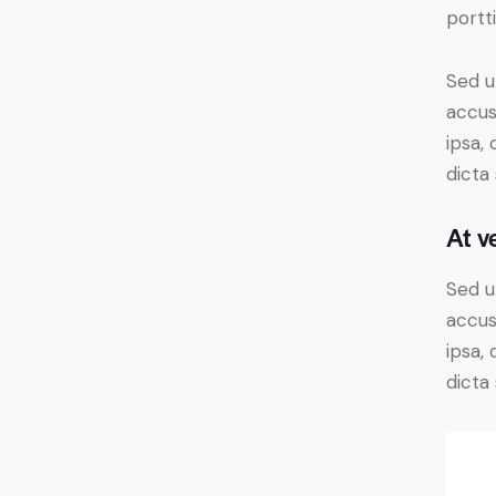
portt
Sed u
accus
ipsa,
dicta
At v
Sed u
accus
ipsa,
dicta 