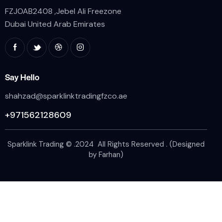
FZJOAB2408 ,Jebel Ali Freezone
Dubai United Arab Emirates
Say Hello
shahzad@sparklinktradingfzco.ae
+971562128609
Sparklink Trading © .2024 All Rights Reserved . (Designed
by
Farhan
)