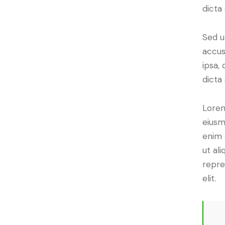
dicta
Sed u
accus
ipsa,
dicta
Lorem
eiusm
enim 
ut al
repre
elit.