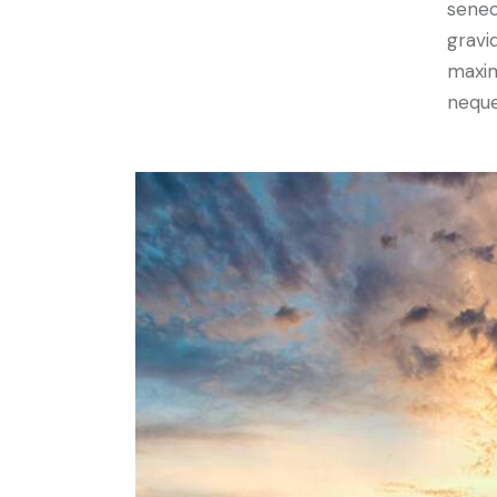
senec
gravid
maxim
neque