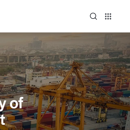
y of
t