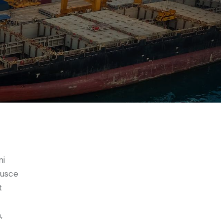
mi
Fusce
t
,