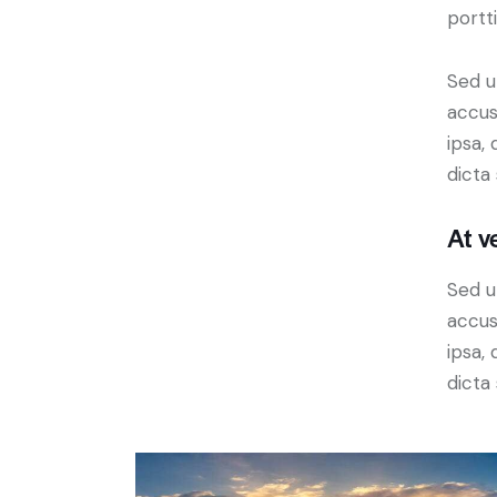
portt
Sed u
accus
ipsa,
dicta
At v
Sed u
accus
ipsa,
dicta 