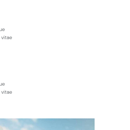
ue
 vitae
ue
 vitae