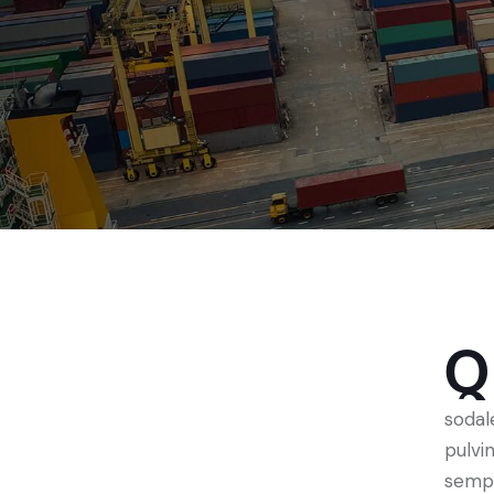
Q
sodal
pulvi
sempe