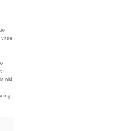
ue
 vitae
do
t
s nisi
scing