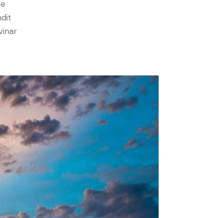
ce
ndit
vinar