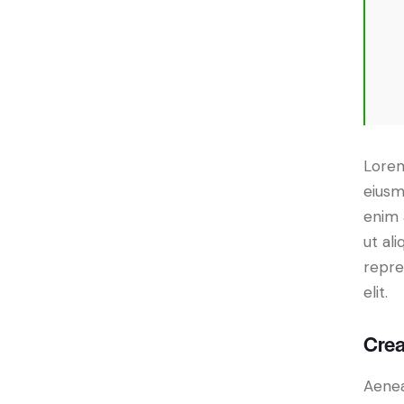
Lorem
eiusm
enim 
ut al
repre
elit.
Crea
Aenea