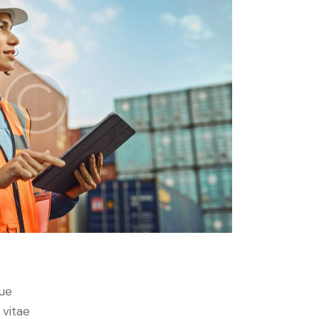
ue
 vitae