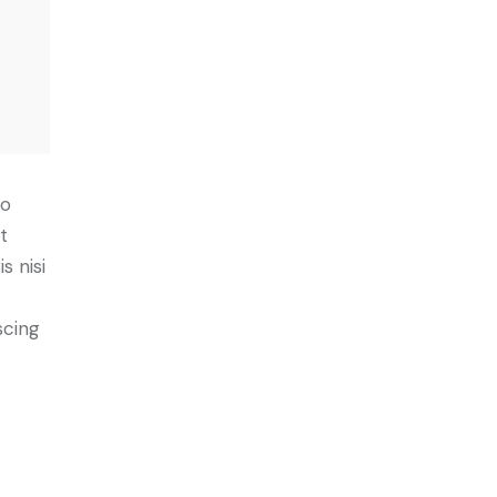
do
t
s nisi
scing
e